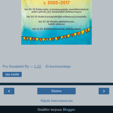
Pro Kesälahti Ry
at
1.22
Ei kommentteja:
Jaa muille
‹
›
Etusivu
Näytä internetversio
Sisällön tarjoaa
Blogger
.